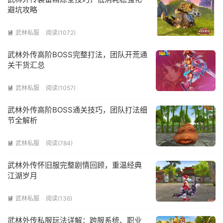
避坑攻略
武林私服
阅读(1072)

武林外传高阶BOSS完整打法，团队开荒通
关干货汇总
武林私服
阅读(1057)

武林外传高阶BOSS通关技巧，团队打法细
节全解析
武林私服
阅读(784)

武林外传怀旧服完整剧情回顾，重温经典
江湖岁月
武林私服
阅读(136)

武林外传私服玩法详解：跨服系统、职业