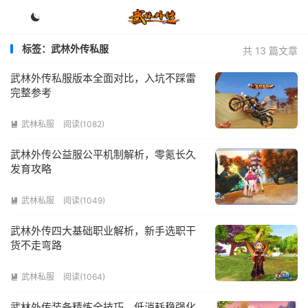

标签：武林外传私服
共 13 篇文章
武林外传私服版本全面对比，入坑不踩雷
完整参考
武林私服
阅读(1082)

武林外传公益服公平机制解析，零氪长久
发育攻略
武林私服
阅读(1049)

武林外传四大基础职业解析，新手选职干
货不走弯路
武林私服
阅读(1064)

武林外传装备精炼全技巧，低消耗稳强化