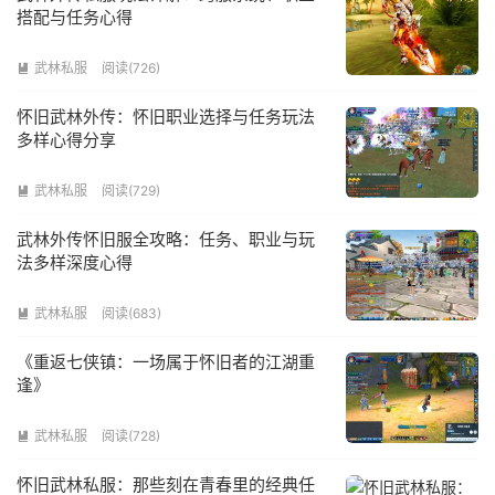
搭配与任务心得
武林私服
阅读(726)

怀旧武林外传：怀旧职业选择与任务玩法
多样心得分享
武林私服
阅读(729)

武林外传怀旧服全攻略：任务、职业与玩
法多样深度心得
武林私服
阅读(683)

《重返七侠镇：一场属于怀旧者的江湖重
逢》‌
武林私服
阅读(728)

怀旧武林私服：那些刻在青春里的经典任