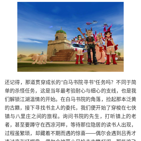
还记得，那道贯穿成长的“白马书院寻书”任务吗？不同于简
单的杀怪任务，这是当年最考验耐心与细心的支线，也是我
们解锁江湖温情的开始。在白马书院的角落，捡起那本泛黄
的古籍，接下寻找书主人的委托，我们便开始了穿梭在七侠
镇与八里庄之间的旅程。询问书院的先生，打听镇上的老
者，甚至要蹲守在西凉河畔，等待那位隐居的读书人出现，
过程虽繁琐，却藏着不期而遇的惊喜——偶尔会遇到吕秀才