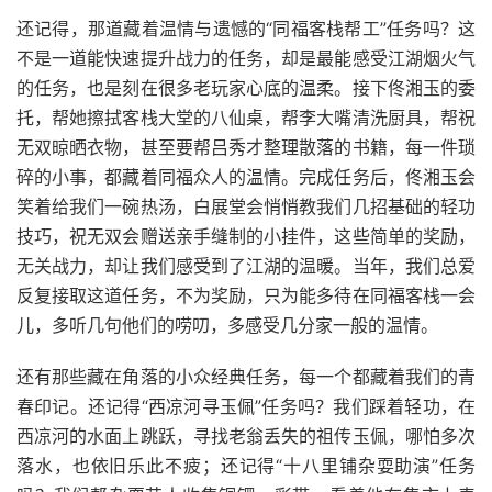
还记得，那道藏着温情与遗憾的“同福客栈帮工”任务吗？这
不是一道能快速提升战力的任务，却是最能感受江湖烟火气
的任务，也是刻在很多老玩家心底的温柔。接下佟湘玉的委
托，帮她擦拭客栈大堂的八仙桌，帮李大嘴清洗厨具，帮祝
无双晾晒衣物，甚至要帮吕秀才整理散落的书籍，每一件琐
碎的小事，都藏着同福众人的温情。完成任务后，佟湘玉会
笑着给我们一碗热汤，白展堂会悄悄教我们几招基础的轻功
技巧，祝无双会赠送亲手缝制的小挂件，这些简单的奖励，
无关战力，却让我们感受到了江湖的温暖。当年，我们总爱
反复接取这道任务，不为奖励，只为能多待在同福客栈一会
儿，多听几句他们的唠叨，多感受几分家一般的温情。
还有那些藏在角落的小众经典任务，每一个都藏着我们的青
春印记。还记得“西凉河寻玉佩”任务吗？我们踩着轻功，在
西凉河的水面上跳跃，寻找老翁丢失的祖传玉佩，哪怕多次
落水，也依旧乐此不疲；还记得“十八里铺杂耍助演”任务