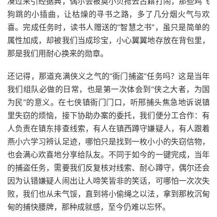
凑过来引经据典，偶尔会被莫小贝抢去古籍打闹，那些鸡飞
狗跳的小插曲，让枯燥的寻书之路，多了几分烟火气与欢
喜。完成任务时，读书人赠送的“智慧之书”，虽只是简单的
属性加成，却被我们当成珍宝，小心翼翼地存放在背包里，
那是我们用耐心换来的勋章。
还记得，那道充满侠义之气的“衙门捕盗”任务吗？这是当年
我们组队必做的日常，也是第一次体会到“侠之大者，为国
为民”的意义。在七侠镇衙门门口，听邢捕头焦急地诉说镇
里失窃的烦恼，接下协助办案的委托，我们便分工合作：有
人负责在镇东排查线索，有人在镇西蹲守嫌疑人，有人跟着
燕小六学习辨认足迹，哪怕只是找到一枚小小的失窃信物，
也会满心欢喜地分享给队友。不同于如今的一键完成，当年
的捕盗任务，需要我们反复核对线索、耐心蹲守，偶尔还会
因为认错嫌疑人闹出让人啼笑皆非的笑话，可哪怕一次次失
败，我们也从未气馁，直到将小偷绳之以法，拿到那枚沉甸
甸的捕快腰牌，那种成就感，至今仍难以忘怀。