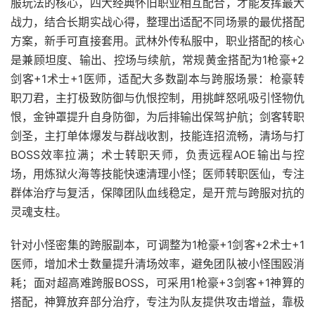
服玩法的核心，四大经典怀旧职业相互配合，才能发挥最大
战力，结合长期实战心得，整理出适配不同场景的最优搭配
方案，新手可直接套用。武林外传私服中，职业搭配的核心
是兼顾坦度、输出、控场与续航，常规黄金搭配为1枪豪+2
剑客+1术士+1医师，适配大多数副本与跨服场景：枪豪转
职刀君，主打极致防御与仇恨控制，用挑衅怒吼吸引怪物仇
恨，金钟罩提升自身防御，为后排输出保驾护航；剑客转职
剑圣，主打单体爆发与群战收割，技能连招流畅，清场与打
BOSS效率拉满；术士转职天师，负责远程AOE输出与控
场，用炼狱火海等技能快速清理小怪；医师转职医仙，专注
群体治疗与复活，保障团队血线稳定，是开荒与跨服对抗的
灵魂支柱。
针对小怪密集的跨服副本，可调整为1枪豪+1剑客+2术士+1
医师，增加术士数量提升清场效率，避免团队被小怪围殴消
耗；面对超高难跨服BOSS，可采用1枪豪+3剑客+1神算的
搭配，神算放弃部分治疗，专注为队友提供攻击增益，靠极