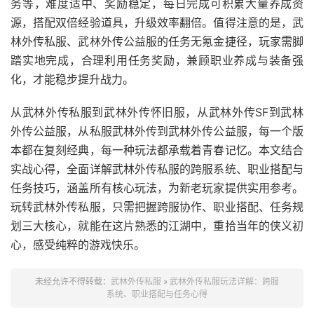
务等，难度适中、奖励稳定，每日完成可积累大量养成资
源，搭配双倍经验道具，升级效率翻倍。值得注意的是，武
林外传私服、武林外传公益服的任务无氪金捷径，玩家需脚
踏实地完成，合理利用任务奖励，兼顾职业养成与装备强
化，才能稳步提升战力。
从武林外传私服到武林外传怀旧服，从武林外传SF到武林
外传公益服，从私服武林外传到武林外传公益服，每一个版
本都在复刻经典，每一种玩法都承载着青春记忆。本文结合
实战心得，全面详解武林外传私服的跨服系统、职业搭配与
任务技巧，涵盖所有核心玩法，为新老玩家提供实用参考。
玩转武林外传私服，只需把握跨服协作、职业搭配、任务规
划三大核心，就能在这片熟悉的江湖中，重拾当年的侠义初
心，感受纯粹的游戏快乐。
未经允许不得转载：
武林外传私服
»
武林外传私服玩法详解：跨服
系统、职业搭配与任务心得