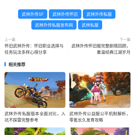
武林外传SF
武林外传怀旧
武林外传私服
武林外传私服发布网
武林私服
上一篇
下一篇
怀旧武林外传：怀旧职业选择与
武林外传怀旧服完整剧情回顾，
任务玩法多样心得分享
重温经典江湖岁月
相关推荐
武林外传私服版本全面对比，入
武林外传公益服公平机制解析，
坑不踩雷完整参考
零氪长久发育攻略