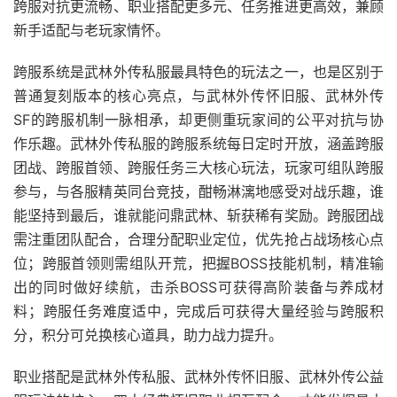
跨服对抗更流畅、职业搭配更多元、任务推进更高效，兼顾
新手适配与老玩家情怀。
跨服系统是武林外传私服最具特色的玩法之一，也是区别于
普通复刻版本的核心亮点，与武林外传怀旧服、武林外传
SF的跨服机制一脉相承，却更侧重玩家间的公平对抗与协
作乐趣。武林外传私服的跨服系统每日定时开放，涵盖跨服
团战、跨服首领、跨服任务三大核心玩法，玩家可组队跨服
参与，与各服精英同台竞技，酣畅淋漓地感受对战乐趣，谁
能坚持到最后，谁就能问鼎武林、斩获稀有奖励。跨服团战
需注重团队配合，合理分配职业定位，优先抢占战场核心点
位；跨服首领则需组队开荒，把握BOSS技能机制，精准输
出的同时做好续航，击杀BOSS可获得高阶装备与养成材
料；跨服任务难度适中，完成后可获得大量经验与跨服积
分，积分可兑换核心道具，助力战力提升。
职业搭配是武林外传私服、武林外传怀旧服、武林外传公益